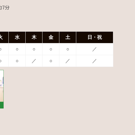
約7分
火
水
木
金
土
日・祝
○
○
○
○
○
／
○
○
／
○
／
／