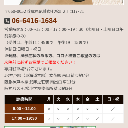
〒660-0052 兵庫県尼崎市七松町2丁目17-21
06-6416-1684
営業時間:9：00～12：00／17：00～19：30（木曜日・土曜日は午
前診療のみ）
（受付は、午前11：45まで 午後19：15まで）
休診日:日曜日・祝日
※発熱、風邪症状のある方、コロナ検査ご希望の方は
来院前に必ずお電話でご相談ください！
専用駐車場5台ございます。
JR神戸線（東海道本線）立花駅 南口 徒歩約7分
阪急神戸本線 武庫之荘駅 南出口 車11分
阪神バス 七松小学校停留所 徒歩約3分
診療時間
月
火
水
木
金
土
日・祝
9:00～12:00
○
○
○
○
○
○
／
17:00～19:30
○
○
○
／
○
／
／