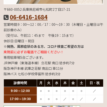
〒660-0052 兵庫県尼崎市七松町2丁目17-21
06-6416-1684
営業時間:9：00～12：00／17：00～19：30（木曜日・土曜日は午
前診療のみ）
（受付は、午前11：45まで 午後19：15まで）
休診日:日曜日・祝日
※発熱、風邪症状のある方、コロナ検査ご希望の方は
来院前に必ずお電話でご相談ください！
専用駐車場5台ございます。
JR神戸線（東海道本線）立花駅 南口 徒歩約7分
阪急神戸本線 武庫之荘駅 南出口 車11分
阪神バス 七松小学校停留所 徒歩約3分
診療時間
月
火
水
木
金
土
日・祝
9:00～12:00
○
○
○
○
○
○
／
17:00～19:30
○
○
○
／
○
／
／