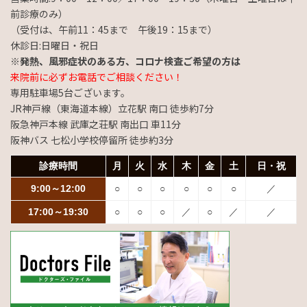
前診療のみ）
（受付は、午前11：45まで 午後19：15まで）
休診日:日曜日・祝日
※発熱、風邪症状のある方、コロナ検査ご希望の方は
来院前に必ずお電話でご相談ください！
専用駐車場5台ございます。
JR神戸線（東海道本線）立花駅 南口 徒歩約7分
阪急神戸本線 武庫之荘駅 南出口 車11分
阪神バス 七松小学校停留所 徒歩約3分
診療時間
月
火
水
木
金
土
日・祝
9:00～12:00
○
○
○
○
○
○
／
17:00～19:30
○
○
○
／
○
／
／